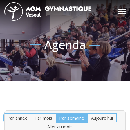
Agenda
Par année
Par mois
Par semaine
Aujourd'hui
Aller au mois