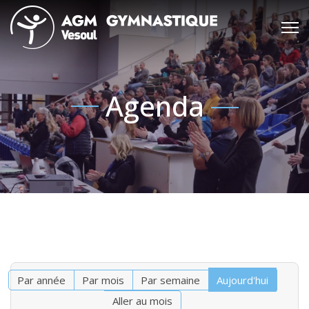
Agenda
Par année
Par mois
Par semaine
Aujourd'hui
Aller au mois